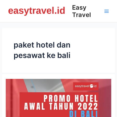
Skip
Easy
to
Travel
content
Main
Men
paket hotel dan
pesawat ke bali