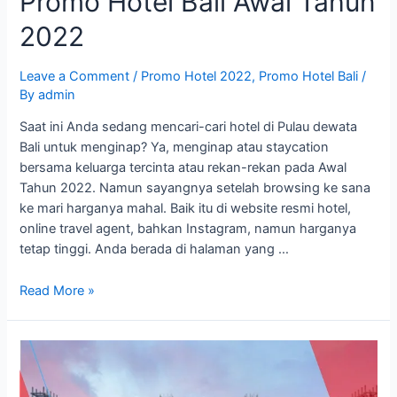
Promo Hotel Bali Awal Tahun
2022
Leave a Comment
/
Promo Hotel 2022
,
Promo Hotel Bali
/
By
admin
Saat ini Anda sedang mencari-cari hotel di Pulau dewata
Bali untuk menginap? Ya, menginap atau staycation
bersama keluarga tercinta atau rekan-rekan pada Awal
Tahun 2022. Namun sayangnya setelah browsing ke sana
ke mari harganya mahal. Baik itu di website resmi hotel,
online travel agent, bahkan Instagram, namun harganya
tetap tinggi. Anda berada di halaman yang …
Promo
Read More »
Hotel
Bali
Awal
Tahun
2022