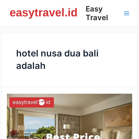
Skip
Easy
to
Travel
content
Main
Men
hotel nusa dua bali
adalah