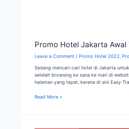
Promo Hotel Jakarta Awal
Leave a Comment
/
Promo Hotel 2022
,
Pr
Sedang mencari-cari hotel di Jakarta unt
setelah browsing ke sana ke mari di websit
halaman yang tepat, karena di sini Easy T
Promo
Read More »
Hotel
Jakarta
Awal
Tahun