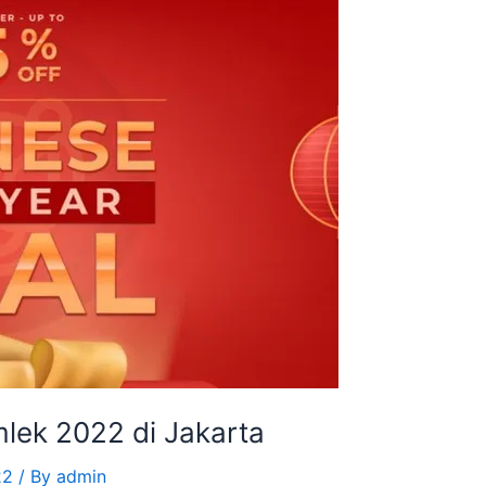
lek 2022 di Jakarta
22
/ By
admin