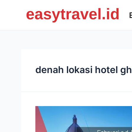
Skip
to
content
denah lokasi hotel g