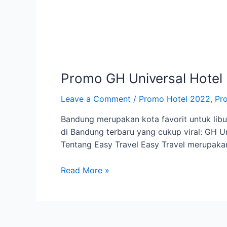
Promo GH Universal Hote
Leave a Comment
/
Promo Hotel 2022
,
Pr
Bandung merupakan kota favorit untuk libur
di Bandung terbaru yang cukup viral: GH U
Tentang Easy Travel Easy Travel merupakan
Promo
Read More »
GH
Universal
Hotel
Bandung