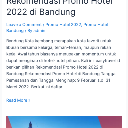
Rekomendasi Promo Hotel
2022 di Bandung
Leave a Comment
/
Promo Hotel 2022
,
Promo Hotel
Bandung
/ By
admin
Bandung Kota kembang merupakan kota favorit untuk
liburan bersama kelurga, teman-teman, maupun rekan
kerja. Awal tahun biasanya merupakan momentum untuk
dapat menginap di hotel-hotel pilihan. Kali ini, easytravel.id
berikan pilihan Rekomendasi Promo Hotel 2022 di
Bandung Rekomendasi Promo Hotel di Bandung Tanggal
Pemesanan dan Tanggal Menginap: 9 Februari s.d. 31
Maret 2022. Berikut ini daftar …
Rekomendasi
Read More »
Promo
Hotel
2022
di