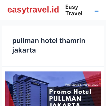
Skip
Easy
to
Travel
content
Main
Men
pullman hotel thamrin
jakarta