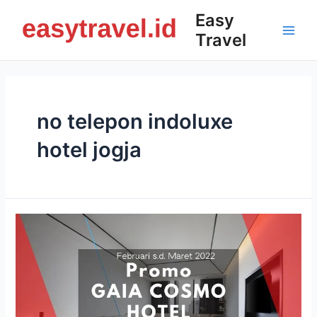
Skip
Easy
to
Travel
content
Main
Men
no telepon indoluxe
hotel jogja