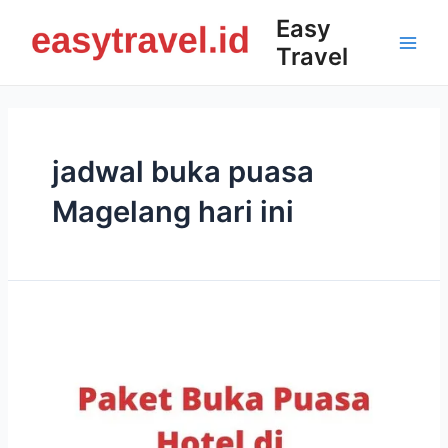
Skip
Easy
to
Travel
content
Main
Men
jadwal buka puasa
Magelang hari ini