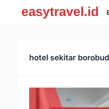
Skip
to
content
hotel sekitar borobu