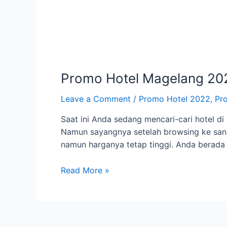
Promo Hotel Magelang 20
Leave a Comment
/
Promo Hotel 2022
,
Pr
Saat ini Anda sedang mencari-cari hotel 
Namun sayangnya setelah browsing ke sana k
namun harganya tetap tinggi. Anda berada d
Promo
Read More »
Hotel
Magelang
2022