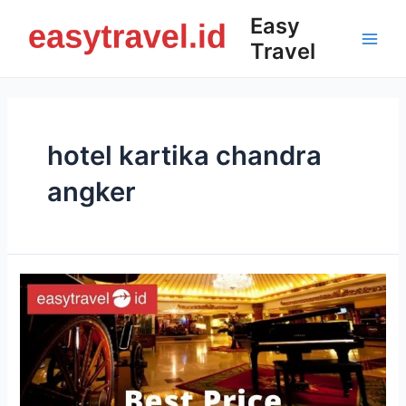
Skip
Easy
to
Travel
content
Main
Men
hotel kartika chandra
angker