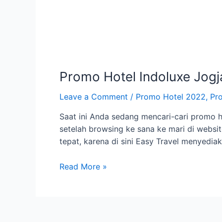
Promo Hotel Indoluxe Jogj
Leave a Comment
/
Promo Hotel 2022
,
Pr
Saat ini Anda sedang mencari-cari promo 
setelah browsing ke sana ke mari di websit
tepat, karena di sini Easy Travel menyedi
Promo
Read More »
Hotel
Indoluxe
Jogja
Maret