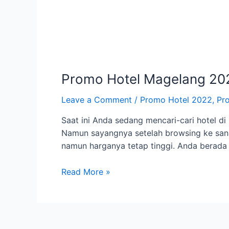
Promo Hotel Magelang 20
Leave a Comment
/
Promo Hotel 2022
,
Pr
Saat ini Anda sedang mencari-cari hotel 
Namun sayangnya setelah browsing ke sana k
namun harganya tetap tinggi. Anda berada d
Promo
Read More »
Hotel
Magelang
2022