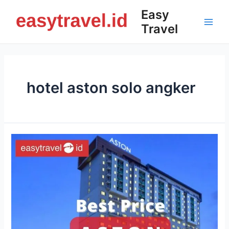
Skip
Easy
to
Travel
content
Main
Men
hotel aston solo angker