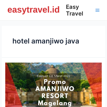
Skip
Easy
to
Travel
content
Main
Men
hotel amanjiwo java