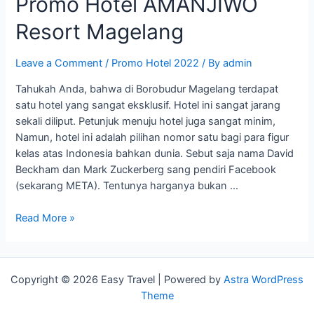
Promo Hotel AMANJIWO
Resort Magelang
Leave a Comment
/
Promo Hotel 2022
/ By
admin
Tahukah Anda, bahwa di Borobudur Magelang terdapat
satu hotel yang sangat eksklusif. Hotel ini sangat jarang
sekali diliput. Petunjuk menuju hotel juga sangat minim,
Namun, hotel ini adalah pilihan nomor satu bagi para figur
kelas atas Indonesia bahkan dunia. Sebut saja nama David
Beckham dan Mark Zuckerberg sang pendiri Facebook
(sekarang META). Tentunya harganya bukan …
Promo
Read More »
Hotel
AMANJIWO
Resort
Copyright © 2026 Easy Travel | Powered by
Astra WordPress
Magelang
Theme