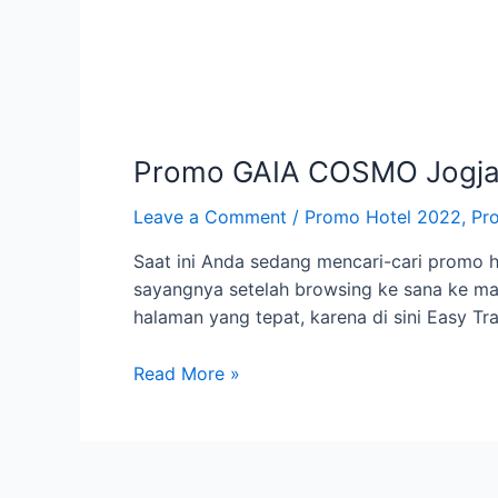
Promo GAIA COSMO Jogja 
Leave a Comment
/
Promo Hotel 2022
,
Pr
Saat ini Anda sedang mencari-cari promo 
sayangnya setelah browsing ke sana ke mari
halaman yang tepat, karena di sini Easy 
Promo
Read More »
GAIA
COSMO
Jogja
Februari