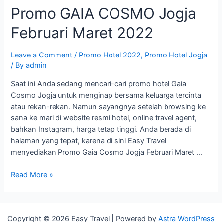
Promo GAIA COSMO Jogja
Februari Maret 2022
Leave a Comment
/
Promo Hotel 2022
,
Promo Hotel Jogja
/ By
admin
Saat ini Anda sedang mencari-cari promo hotel Gaia
Cosmo Jogja untuk menginap bersama keluarga tercinta
atau rekan-rekan. Namun sayangnya setelah browsing ke
sana ke mari di website resmi hotel, online travel agent,
bahkan Instagram, harga tetap tinggi. Anda berada di
halaman yang tepat, karena di sini Easy Travel
menyediakan Promo Gaia Cosmo Jogja Februari Maret …
Promo
Read More »
GAIA
COSMO
Jogja
Copyright © 2026 Easy Travel | Powered by
Astra WordPress
Februari