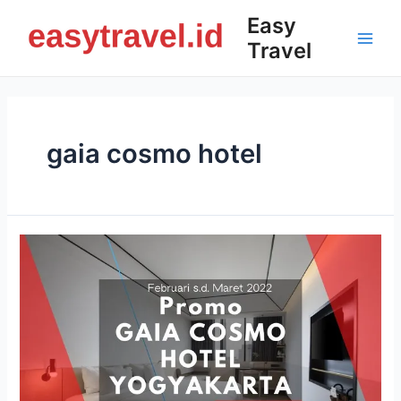
Skip
Easy
to
Travel
content
Main
Men
gaia cosmo hotel