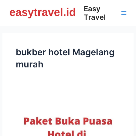
Skip
Easy
to
Travel
content
Main
Men
bukber hotel Magelang
murah