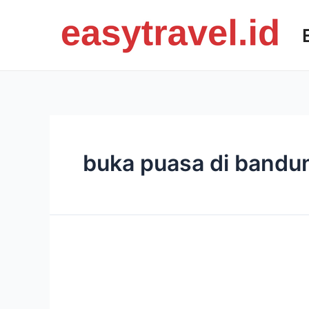
Skip
to
content
buka puasa di bandu