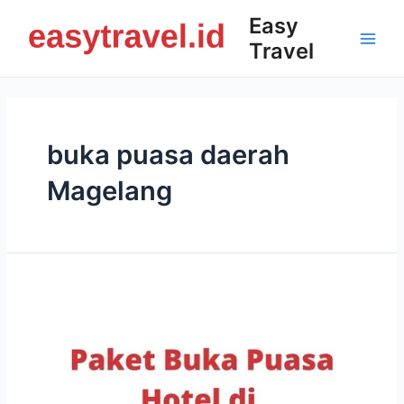
Skip
Easy
to
Travel
content
Main
Men
buka puasa daerah
Magelang