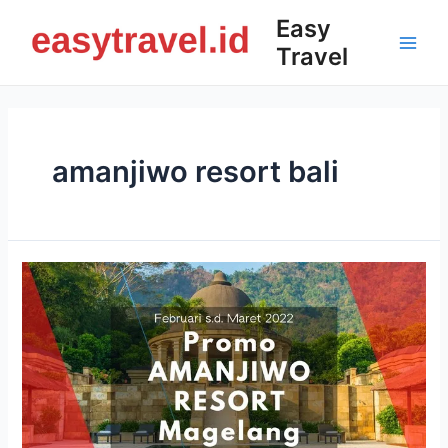
Skip
Easy
to
Travel
content
Main
Men
amanjiwo resort bali