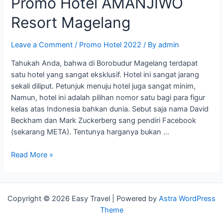
Promo Hotel AMANJIWO
Resort Magelang
Leave a Comment
/
Promo Hotel 2022
/ By
admin
Tahukah Anda, bahwa di Borobudur Magelang terdapat
satu hotel yang sangat eksklusif. Hotel ini sangat jarang
sekali diliput. Petunjuk menuju hotel juga sangat minim,
Namun, hotel ini adalah pilihan nomor satu bagi para figur
kelas atas Indonesia bahkan dunia. Sebut saja nama David
Beckham dan Mark Zuckerberg sang pendiri Facebook
(sekarang META). Tentunya harganya bukan …
Promo
Read More »
Hotel
AMANJIWO
Resort
Copyright © 2026 Easy Travel | Powered by
Astra WordPress
Magelang
Theme