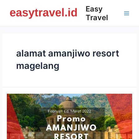
Skip
Easy
to
Travel
content
Main
Men
alamat amanjiwo resort
magelang